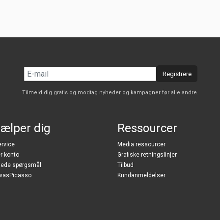
Registrere
Tilmeld dig gratis og modtag nyheder og kampagner før alle andre.
jælper dig
Ressourcer
rvice
Media ressourcer
r konto
Grafiske retningslinjer
llede spørgsmål
Tilbud
vasPicasso
Kundanmeldelser