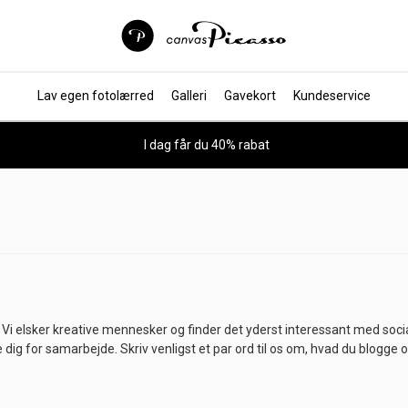
Lav egen fotolærred
Galleri
Gavekort
Kundeservice
I dag får du 40% rabat
m? Vi elsker kreative mennesker og finder det yderst interessant med soci
ale dig for samarbejde. Skriv venligst et par ord til os om, hvad du blogg