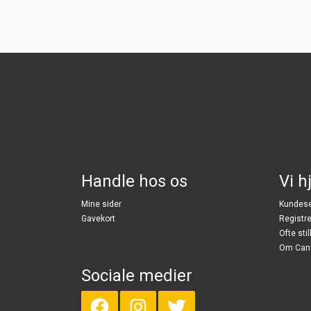
Handle hos os
Vi h
Mine sider
Kundese
Gavekort
Registre
Ofte sti
Om Can
Sociale medier