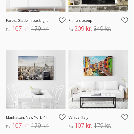
Forest Glade in backlight
Rhino closeup
107 kr.
179 kr.
209 kr.
349 kr.
Fra
Fra
Manhattan, New York [1]
Venice, Italy
107 kr.
179 kr.
107 kr.
179 kr.
Fra
Fra