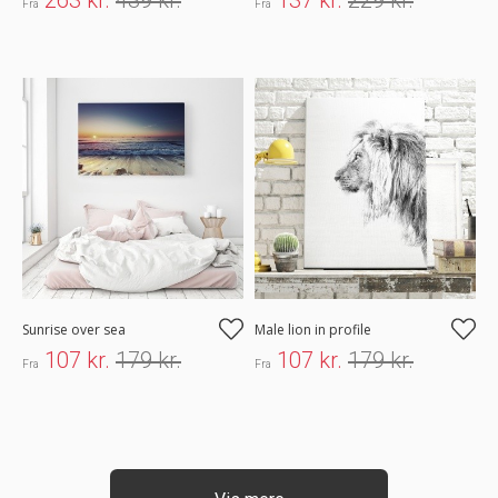
263 kr.
439 kr.
137 kr.
229 kr.
Fra
Fra
Sunrise over sea
Male lion in profile
107 kr.
179 kr.
107 kr.
179 kr.
Fra
Fra