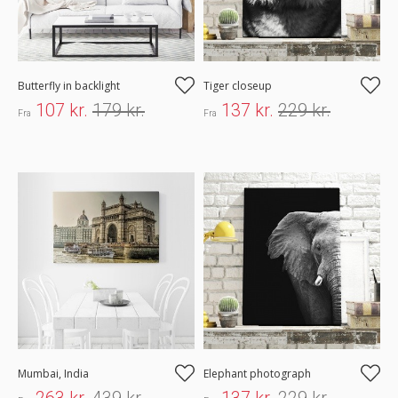
Butterfly in backlight
Tiger closeup
107 kr.
179 kr.
137 kr.
229 kr.
Fra
Fra
Mumbai, India
Elephant photograph