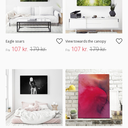
Eagle soars
View towards the canopy
107 kr.
179 kr.
107 kr.
179 kr.
Fra
Fra