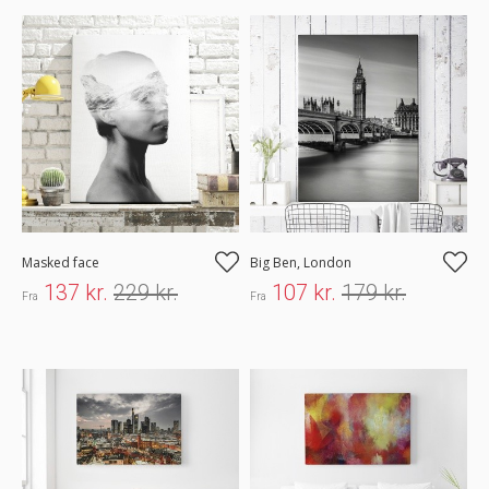
Masked face
Big Ben, London
137 kr.
229 kr.
107 kr.
179 kr.
Fra
Fra