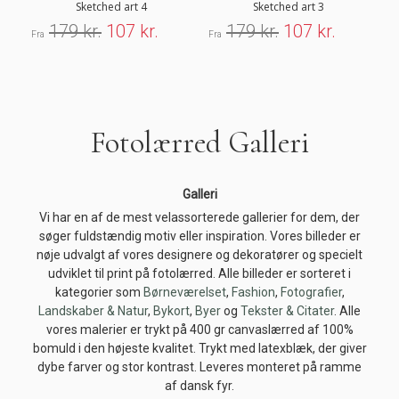
Sketched art 4
Sketched art 3
179 kr.
107 kr.
179 kr.
107 kr.
Fra
Fra
Fra
Fotolærred Galleri
Galleri
Vi har en af de mest velassorterede gallerier for dem, der
søger fuldstændig motiv eller inspiration. Vores billeder er
nøje udvalgt af vores designere og dekoratører og specielt
udviklet til print på fotolærred. Alle billeder er sorteret i
kategorier som
Børneværelset
,
Fashion
,
Fotografier
,
Landskaber & Natur
,
Bykort
,
Byer
og
Tekster & Citater
. Alle
vores malerier er trykt på 400 gr canvaslærred af 100%
bomuld i den højeste kvalitet. Trykt med latexblæk, der giver
dybe farver og stor kontrast. Leveres monteret på ramme
af dansk fyr.