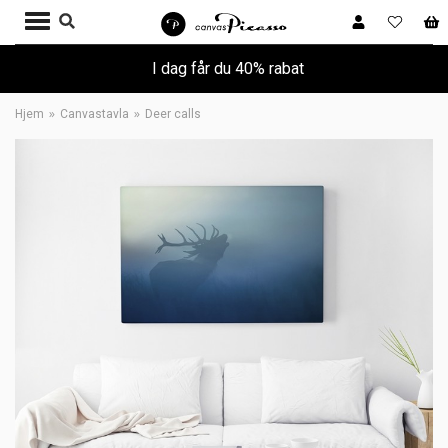
I dag får du 40% rabat
Hjem
Canvastavla
Deer calls