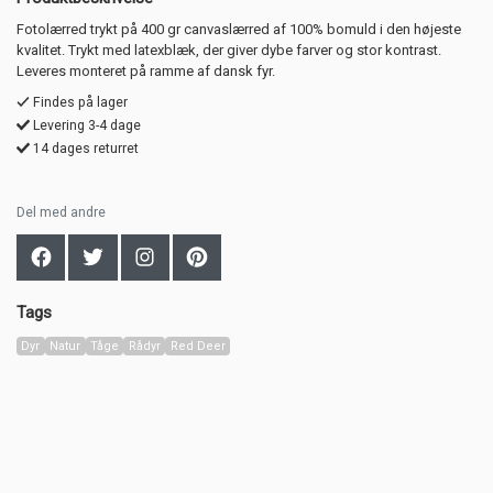
Fotolærred trykt på 400 gr canvaslærred af 100% bomuld i den højeste
kvalitet. Trykt med latexblæk, der giver dybe farver og stor kontrast.
Leveres monteret på ramme af dansk fyr.
Findes på lager
Levering 3-4 dage
14 dages returret
Del med andre
Tags
Dyr
Natur
Tåge
Rådyr
Red Deer