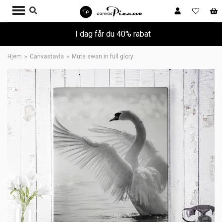
I dag får du 40% rabat
Hjem
Canvastavla
Mute swan in full glory