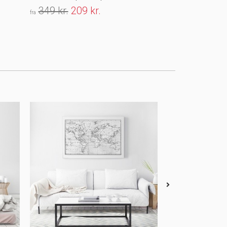
349 kr.
209 kr.
179 kr.
107 
fra
fra