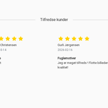
Tilfredse kunder
 Christensen
Gurli Jørgensen
03-14
2026-02-16
e
Fuglemotiver
t
Jeg er meget tilfreds ! Flotte billeder
kvalitet!