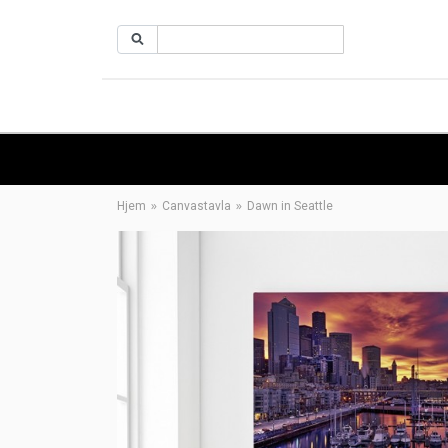
Hjem
Canvastavla
Dawn in Seattle