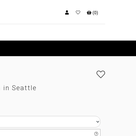
(
0
)
in Seattle