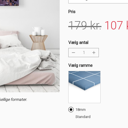
Pris
179 kr.
107 k
Vælg antal
Vælg ramme
ellige formater.
18mm
Standard