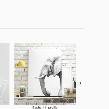
Elephant in profile
Sea w