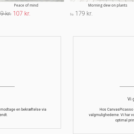
Peace of mind
Morning dew on plants
9 kr.
107 kr.
179 kr.
fra
Vi 
l modtage en bekræftelse via
Hos CanvasPicasso g
endt.
valgmulighederne. Vi har v
optimal prin