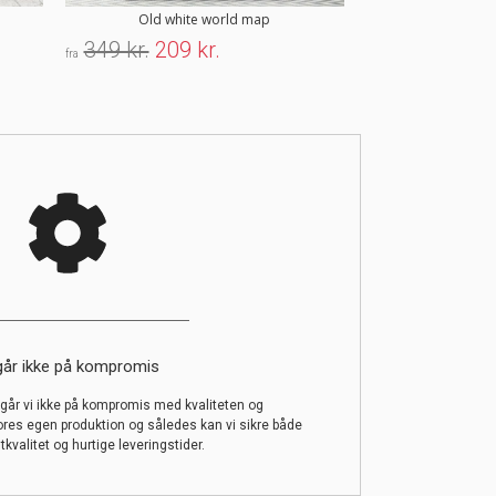
Old white world map
Stockho
349 kr.
209 kr.
179 kr.
107 
fra
fra
går ikke på kompromis
år vi ikke på kompromis med kvaliteten og
ores egen produktion og således kan vi sikre både
tkvalitet og hurtige leveringstider.