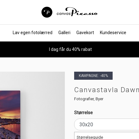
Lav egen fotolærred
Galleri
Gavekort
Kundeservice
I dag får du 40% rabat
KAMPAGNE: -40%
Canvastavla Dawn 
Fotografier, Byer
Størrelse
Størrelseguide