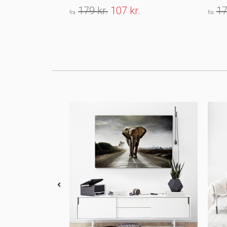
179 kr.
107 kr.
17
fra
fra