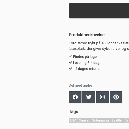
Produktbeskrivelse
Fotolærred trykt på 400 gr canvaslæ
latexblæk, der giver dybe farver og 
Findes på lager
Levering 3-4 dage
14 dages returret
Del med andre
Tags
USA
Sunset
Solopgang
Seattle
Da