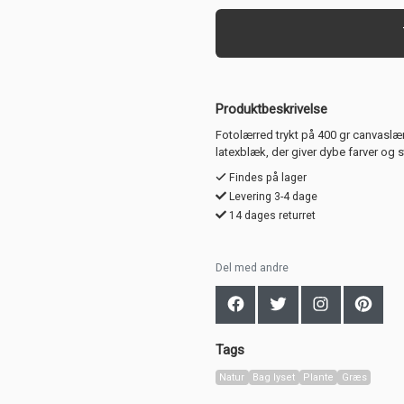
Produktbeskrivelse
Fotolærred trykt på 400 gr canvaslæ
latexblæk, der giver dybe farver og 
Findes på lager
Levering 3-4 dage
14 dages returret
Del med andre
Tags
Natur
Bag lyset
Plante
Græs