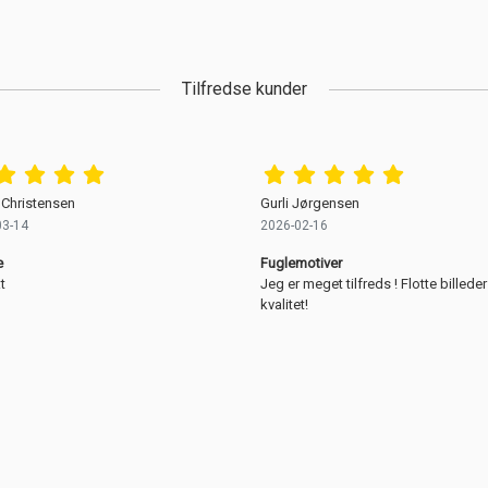
Tilfredse kunder
 Christensen
Gurli Jørgensen
03-14
2026-02-16
e
Fuglemotiver
t
Jeg er meget tilfreds ! Flotte billeder
kvalitet!