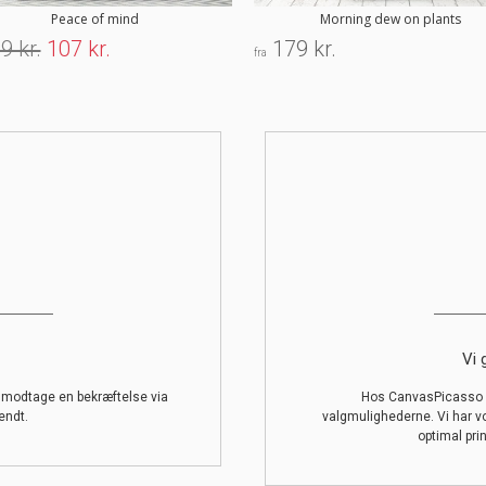
Peace of mind
Morning dew on plants
9 kr.
107 kr.
179 kr.
fra
Vi 
l modtage en bekræftelse via
Hos CanvasPicasso g
endt.
valgmulighederne. Vi har v
optimal prin