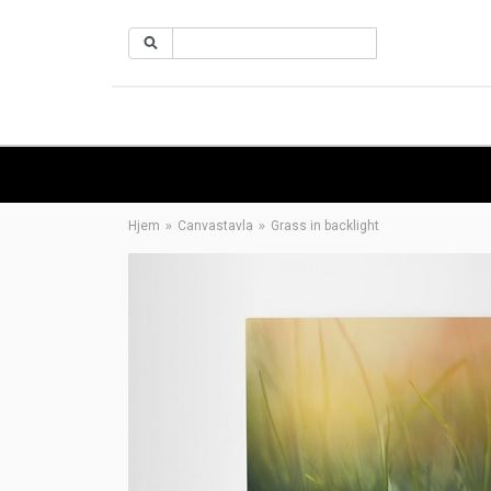
Hjem
Canvastavla
Grass in backlight