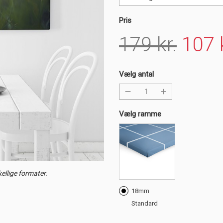
Pris
179 kr.
107 k
Vælg antal
Vælg ramme
ellige formater.
18mm
Standard