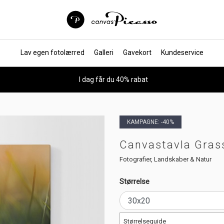
Lav egen fotolærred
Galleri
Gavekort
Kundeservice
I dag får du 40% rabat
KAMPAGNE: -40%
Canvastavla Grass
Fotografier, Landskaber & Natur
Størrelse
Størrelseguide