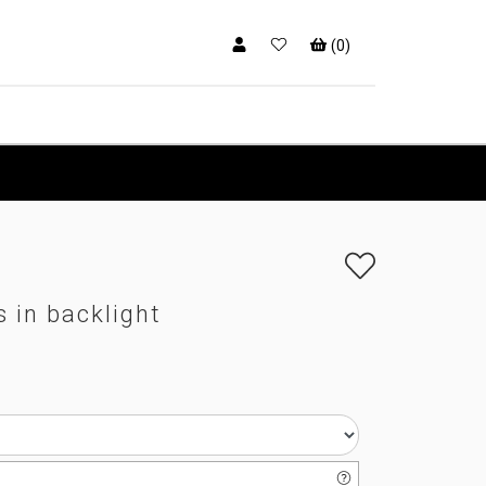
(
0
)
 in backlight