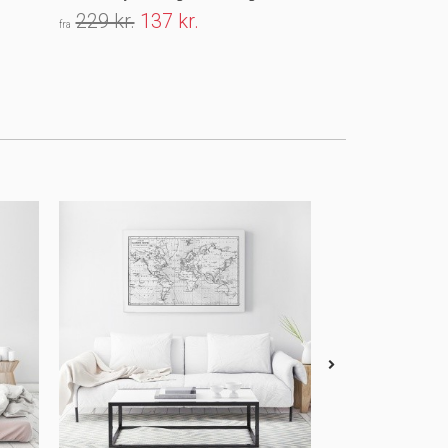
229 kr.
137 kr.
179 kr.
107 
fra
fra