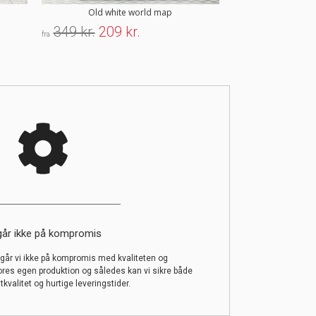
Old white world map
Stockho
349 kr.
209 kr.
179 kr.
107 
fra
fra
går ikke på kompromis
år vi ikke på kompromis med kvaliteten og
ores egen produktion og således kan vi sikre både
tkvalitet og hurtige leveringstider.