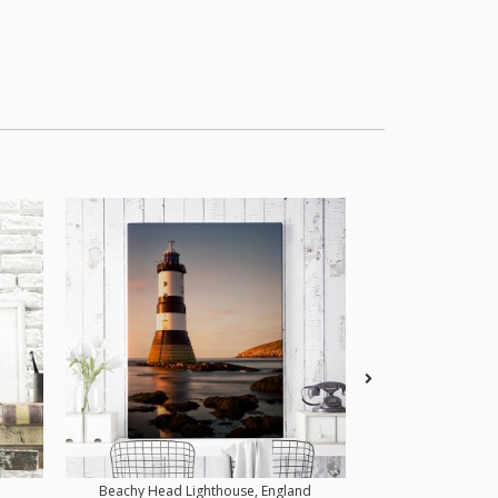
Beachy Head Lighthouse, England
Deer 