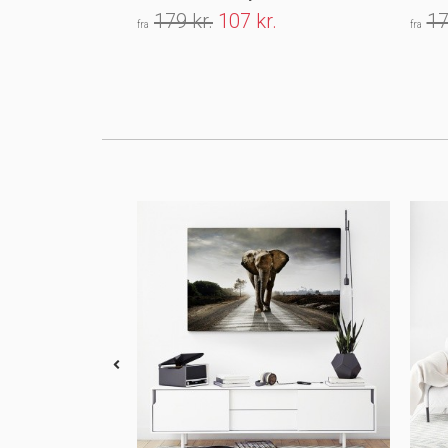
179 kr.
107 kr.
17
fra
fra