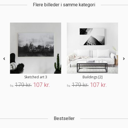
Flere billeder i samme kategori
Sketched art 3
Buildings [2]
179 kr.
107 kr.
179 kr.
107 kr.
fra
fra
fra
Bestseller