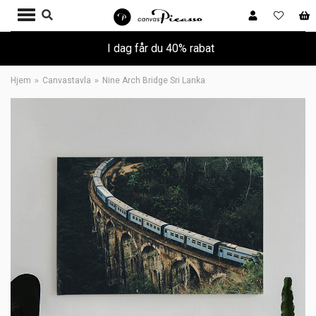
I dag får du 40% rabat
Hjem
Canvastavla
Nine Arch Bridge Sri Lanka