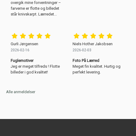
overgik mine forventninger –
farverne er flotte og billedet
står knivskarpt. Lærredet...
Gurli Jørgensen
Niels Hother Jakobsen
2026-02-16
2026-02-03
Fuglemotiver
Foto På Lærred
Jeg er meget tilfreds ! Flotte
Meget fin kvalitet. Hurtig og
billeder i god kvalitet!
perfekt levering.
Alle anmeldelser