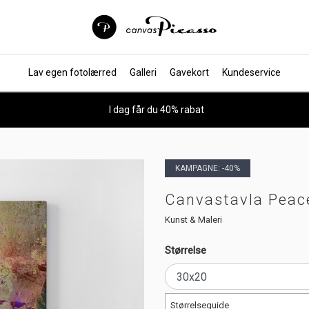
Lav egen fotolærred
Galleri
Gavekort
Kundeservice
I dag får du 40% rabat
KAMPAGNE: -40%
Canvastavla Peac
Kunst & Maleri
Størrelse
Størrelseguide