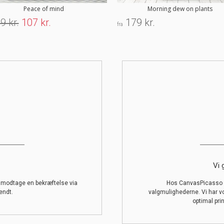
Peace of mind
Morning dew on plants
9 kr.
107 kr.
179 kr.
fra
Vi 
l modtage en bekræftelse via
Hos CanvasPicasso g
endt.
valgmulighederne. Vi har v
optimal prin