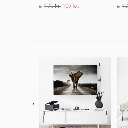
179 kr.
107 kr.
17
fra
fra