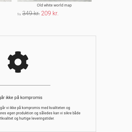
Old white world map
Stockho
349 kr.
209 kr.
179 kr.
107 
fra
fra
går ikke på kompromis
år vi ikke på kompromis med kvaliteten og
ores egen produktion og således kan vi sikre både
tkvalitet og hurtige leveringstider.