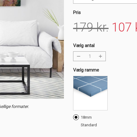
Pris
179 kr.
107 k
Vælg antal
Vælg ramme
ellige formater.
18mm
Standard