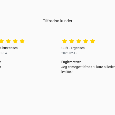
Tilfredse kunder
 Christensen
Gurli Jørgensen
03-14
2026-02-16
e
Fuglemotiver
t
Jeg er meget tilfreds ! Flotte billeder
kvalitet!