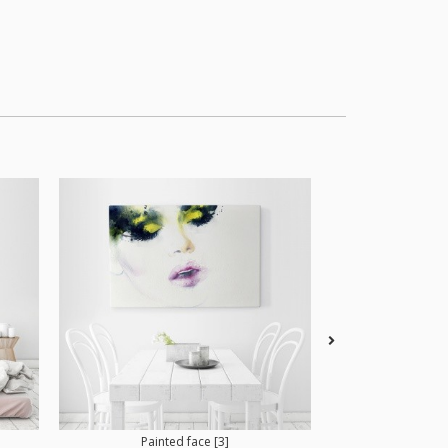
Painted face [3]
Waterc