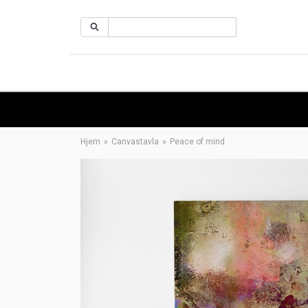
Hjem
Canvastavla
Peace of mind