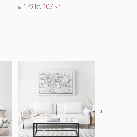
179 kr.
107 kr.
179 kr.
107 
fra
fra