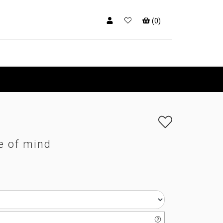
(
0
)
e of mind