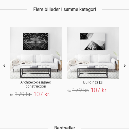
Flere billeder i samme kategori
Architect-designed
Buildings [2]
construction
179 kr.
107 kr.
fra
fra
179 kr.
107 kr.
fra
Bestseller