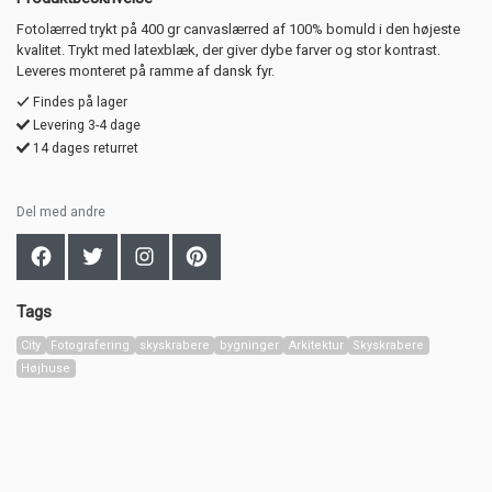
Fotolærred trykt på 400 gr canvaslærred af 100% bomuld i den højeste
kvalitet. Trykt med latexblæk, der giver dybe farver og stor kontrast.
Leveres monteret på ramme af dansk fyr.
Findes på lager
Levering 3-4 dage
14 dages returret
Del med andre
Tags
City
Fotografering
skyskrabere
bygninger
Arkitektur
Skyskrabere
Højhuse