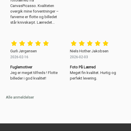
fotolærred fra
CanvasPicasso. Kvaliteten
overgik mine forventninger –
farverne er flotte og billedet
står knivskarpt. Lærredet...
Gurli Jørgensen
Niels Hother Jakobsen
2026-02-16
2026-02-03
Fuglemotiver
Foto På Lærred
Jeg er meget tilfreds ! Flotte
Meget fin kvalitet. Hurtig og
billeder i god kvalitet!
perfekt levering.
Alle anmeldelser