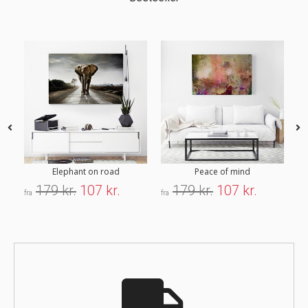
Elephant on road
Peace of mind
179 kr.
107 kr.
179 kr.
107 kr.
fra
fra
fra