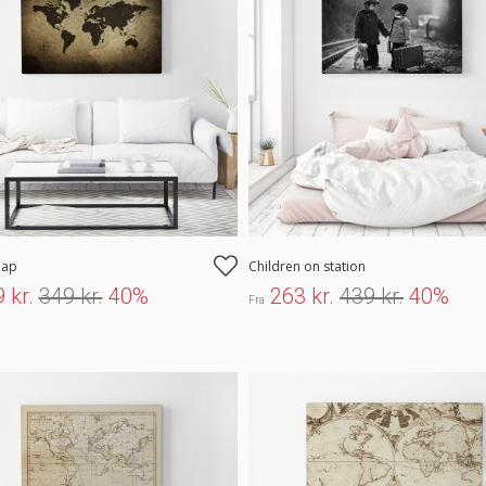
map
Children on station
 kr.
349 kr.
40%
263 kr.
439 kr.
40%
Fra