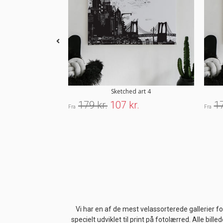
Sketched art 4
179 kr.
107 kr.
17
Fra
Fra
Vi har en af de mest velassorterede gallerier fo
specielt udviklet til print på fotolærred. Alle bill