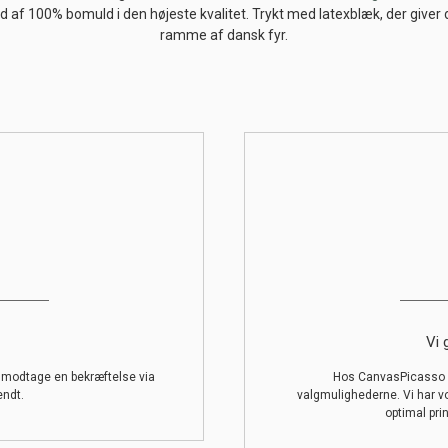
ed af 100% bomuld i den højeste kvalitet. Trykt med latexblæk, der giver
ramme af dansk fyr.
Vi 
l modtage en bekræftelse via
Hos CanvasPicasso g
endt.
valgmulighederne. Vi har v
optimal prin