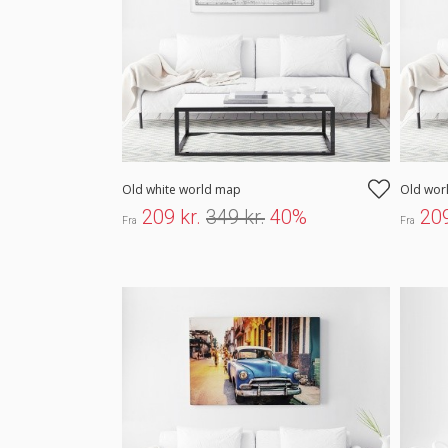
Old white world map
Old wor
209 kr.
349 kr.
40%
209
Fra
Fra