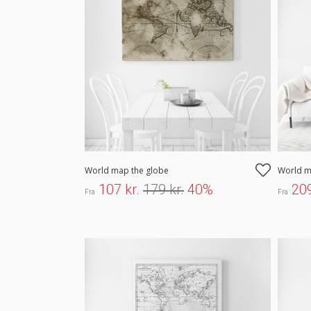
World map the globe
World 
107 kr.
179 kr.
40%
209
Fra
Fra