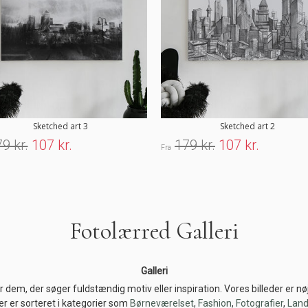
Sketched art 3
Sketched art 2
9 kr.
107 kr.
179 kr.
107 kr.
Fra
Fotolærred Galleri
Galleri
r dem, der søger fuldstændig motiv eller inspiration. Vores billeder er 
eder er sorteret i kategorier som
Børneværelset
,
Fashion
,
Fotografier
,
Land