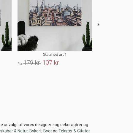
Sketched art 1
Abstra
179 kr.
107 kr.
179 kr.
107
Fra
Fra
nøje udvalgt af vores designere og dekoratører og
skaber & Natur
,
Bykort
,
Byer
og
Tekster & Citater
.