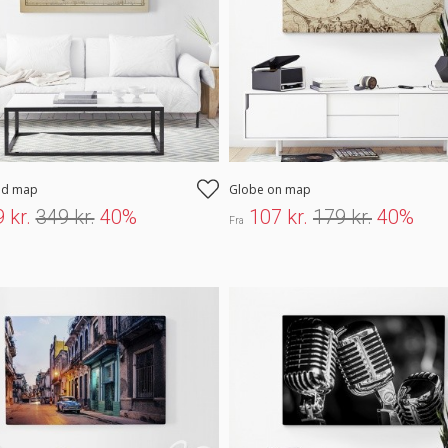
ld map
Globe on map
 kr.
349 kr.
40%
107 kr.
179 kr.
40%
Fra