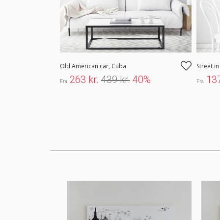
Old American car, Cuba
Street i
263 kr.
439 kr.
40%
137
Fra
Fra