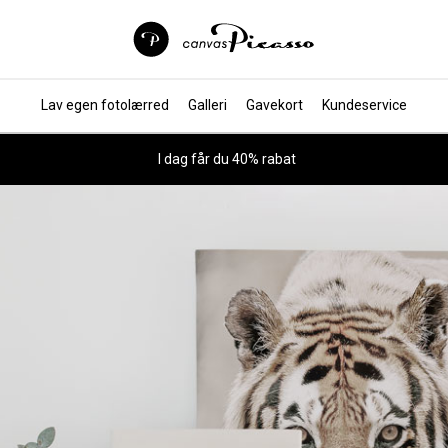
Lav egen fotolærred
Galleri
Gavekort
Kundeservice
I dag får du 40% rabat