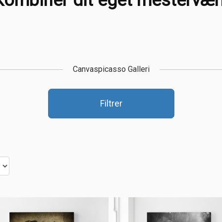
Kombiner dit eget mestervær
Canvaspicasso Galleri
Filtrer